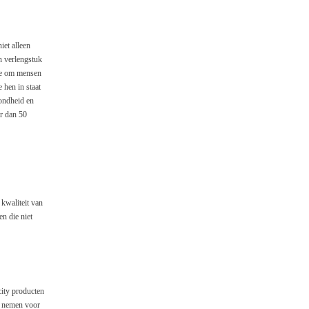
iet alleen
n verlengstuk
ie om mensen
 hen in staat
ondheid en
r dan 50
kwaliteit van
n die niet
city producten
e nemen voor