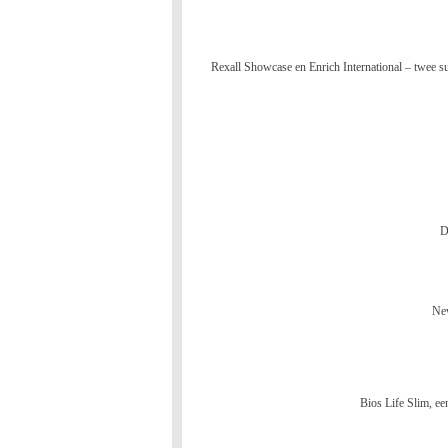
Rexall Showcase en Enrich International – twee s
D
New
Bios Life Slim, ee