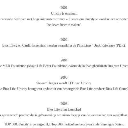
2001
Unicity is ontstaan.
uccesvolle bedrijven met hoge inkomstenstromen – fuseren om Unicity te worden: een op wete
‘het leven beter te maken’.
2002
Bios Life 2 en Cardio Essentials worden vermeld in de Physicians ‘Desk Reference (PDR).
2004
e MLB Foundation (Make Life Better Foundation) vormt de liefdadigheidsinstelling van Unicit
2006
Stewart Hughes wordt CEO van Unicity.
 Bios Life: Unicity brengt een update uit van het originele Bios Life-product: Bios Life Compl
2008
Bios Life Slim Launched
n geavanceerd product dat is gebaseerd op een nieuw begrip van de wetenschap van weightloss
TOP 500: Unicity is gerangschikt, Top 500 Particuliere bedrijven in de Verenigde Staten.