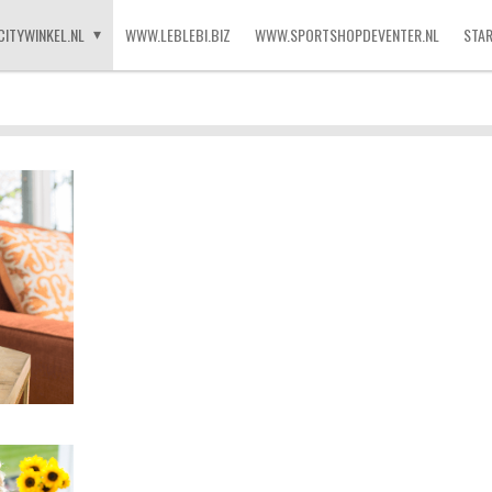
CITYWINKEL.NL
WWW.LEBLEBI.BIZ
WWW.SPORTSHOPDEVENTER.NL
STA