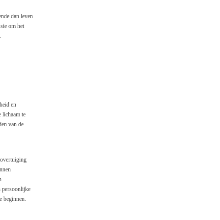
ende dan leven
ssie om het
.
heid en
 lichaam te
den van de
 overtuiging
unnen
n
 persoonlijke
e beginnen.