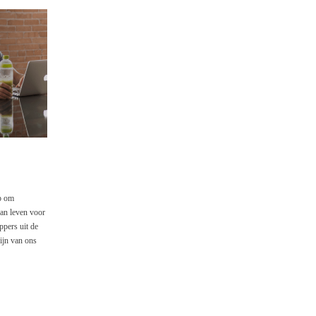
ap om
van leven voor
pers uit de
ijn van ons