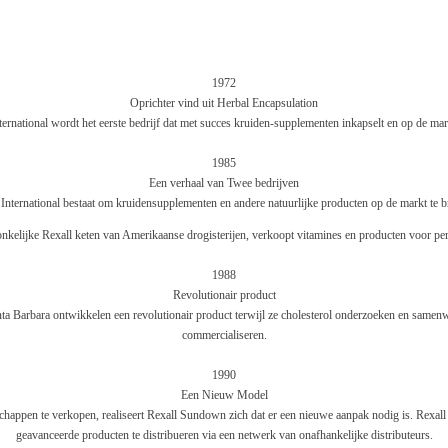
1972
Oprichter vind uit Herbal Encapsulation
ternational wordt het eerste bedrijf dat met succes kruiden-supplementen inkapselt en op de mar
1985
Een verhaal van Twee bedrijven
 International bestaat om kruidensupplementen en andere natuurlijke producten op de markt te b
elijke Rexall keten van Amerikaanse drogisterijen, verkoopt vitamines en producten voor per
1988
Revolutionair product
ta Barbara ontwikkelen een revolutionair product terwijl ze cholesterol onderzoeken en sam
commercialiseren.
1990
Een Nieuw Model
chappen te verkopen, realiseert Rexall Sundown zich dat er een nieuwe aanpak nodig is. Rexa
geavanceerde producten te distribueren via een netwerk van onafhankelijke distributeurs.