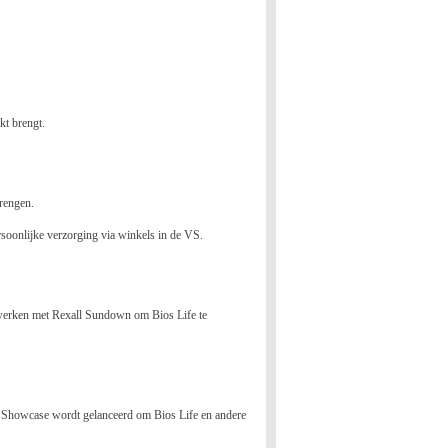
kt brengt.
rengen.
soonlijke verzorging via winkels in de VS.
enwerken met Rexall Sundown om Bios Life te
ll Showcase wordt gelanceerd om Bios Life en andere