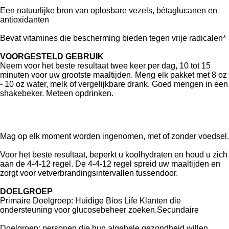
Een natuurlijke bron van oplosbare vezels,
bètaglucanen en
antioxidanten
Bevat vitamines die bescherming bieden
tegen vrije radicalen*
VOORGESTELD GEBRUIK
Neem voor het beste resultaat twee keer per dag, 10 tot 15
minuten voor uw grootste maaltijden. Meng elk pakket met 8 oz
- 10 oz water, melk of vergelijkbare drank. Goed mengen in een
shakebeker. Meteen opdrinken.
Mag op elk moment worden
ingenomen, met of zonder voedsel.
Voor het beste resultaat, beperkt u
koolhydraten en houd u zich
aan de
4-4-12 regel. De 4-4-12 regel spreid uw
maaltijden en
zorgt voor
vetverbrandingsintervallen tussendoor.
DOELGROEP
Primaire Doelgroep: Huidige Bios Life Klanten die
ondersteuning voor glucosebeheer zoeken.Secundaire
Doelgroep: personen die hun algehele gezondheid willen