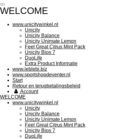
Ga
WELCOME
direct
naar
de
www.unicitywinkel.nl
hoofdinhoud
Unicity
Unicity Balance
Unicity Unimate Lemon
Feel Great Citrus Mint Pack
Unicity Bios 7
DuoLife
Extra Product Informatie
www.leblebi.biz
www.sportshopdeventer.nl
Start
Retour en terugbetalingsbeleid
Account
WELCOME
www.unicitywinkel.nl
Unicity
Unicity Balance
Unicity Unimate Lemon
Feel Great Citrus Mint Pack
Unicity Bios 7
DuoLife