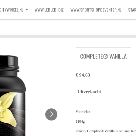
CITYWINKEL.NL
WWW.LEBLEBI.BIZ
WWW.SPORTSHOPDEVENTER.NL
STA
COMPLETE® VANILLA
€ 94,63
Uitverkocht
Voordelen
1104g
Unicity Complete® Vanilla is een snel te 